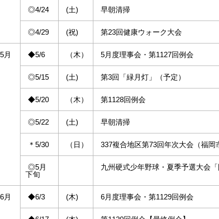
◎4/24
(土)
早朝清掃
◎4/29
(祝)
第23回健康ウォーク大会
5月
◆5/6
（木）
5月度理事会・第1127回例会
◎5/15
(土)
第3回「緑月灯」（予定）
◆5/20
（木）
第1128回例会
◎5/22
(土)
早朝清掃
＊5/30
（日）
337複合地区第73回年次大会（福岡
◎5月
九州硬式少年野球・夏季予選大会「
下旬
6月
◆6/3
(木)
6月度理事会・第1129回例会