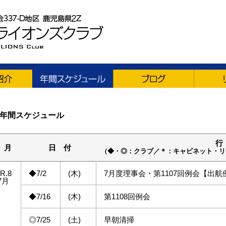
年間スケジュール
行
月
日 付
（◆・◎：クラブ／＊：キャビネット・リジ
R.8
◆7/2
(木)
7月度理事会・第1107回例会【出航
7月
◆7/16
(木)
第1108回例会
◎7/25
(土)
早朝清掃