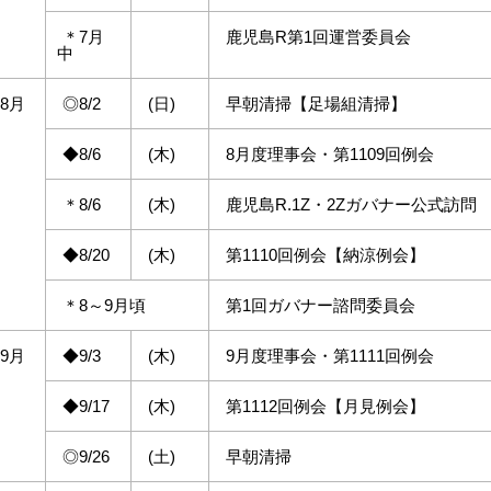
＊7月
鹿児島R第1回運営委員会
中
8月
◎8/2
(日)
早朝清掃【足場組清掃】
◆8/6
(木)
8月度理事会・第1109回例会
＊8/6
(木)
鹿児島R.1Z・2Zガバナー公式訪問
◆8/20
(木)
第1110回例会【納涼例会】
＊8～9月頃
第1回ガバナー諮問委員会
9月
◆9/3
(木)
9月度理事会・第1111回例会
◆9/17
(木)
第1112回例会【月見例会】
◎9/26
(土)
早朝清掃