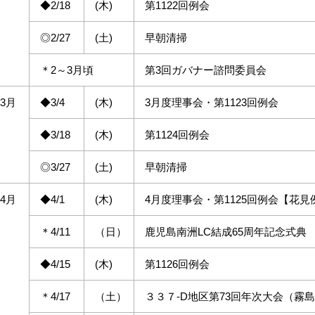
◆2/18
(木)
第1122回例会
◎2/27
(土)
早朝清掃
＊2～3月頃
第3回ガバナー諮問委員会
3月
◆3/4
(木)
3月度理事会・第1123回例会
◆3/18
(木)
第1124回例会
◎3/27
(土)
早朝清掃
4月
◆4/1
(木)
4月度理事会・第1125回例会【花見
＊4/11
（日）
鹿児島南洲LC結成65周年記念式典
◆4/15
(木)
第1126回例会
＊4/17
（土）
３３７-D地区第73回年次大会（霧