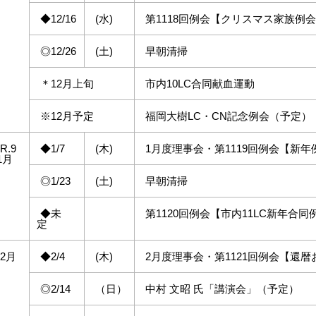
◆12/16
(水)
第1118回例会【クリスマス家族例
◎12/26
(土)
早朝清掃
＊12月上旬
市内10LC合同献血運動
※12月予定
福岡大樹LC・CN記念例会（予定）
R.9
◆1/7
(木)
1月度理事会・第1119回例会【新年
1月
◎1/23
(土)
早朝清掃
◆未
第1120回例会【市内11LC新年合同
定
2月
◆2/4
(木)
2月度理事会・第1121回例会【還
◎2/14
（日）
中村 文昭 氏「講演会」（予定）