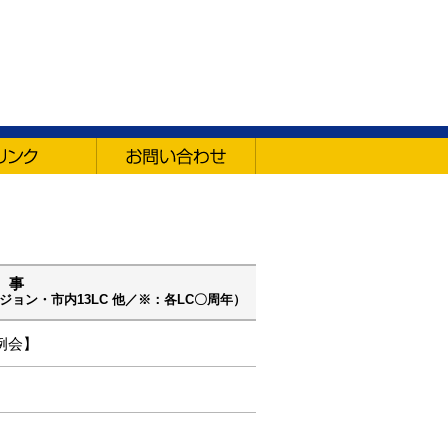
 事
ョン・市内13LC 他／※：各LC〇周年）
例会】