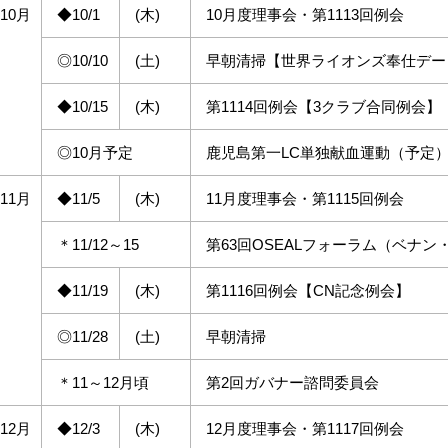
10月
◆10/1
(木)
10月度理事会・第1113回例会
◎10/10
(土)
早朝清掃【世界ライオンズ奉仕デー（
◆10/15
(木)
第1114回例会【3クラブ合同例会】
◎10月予定
鹿児島第一LC単独献血運動（予定
11月
◆11/5
(木)
11月度理事会・第1115回例会
＊11/12～15
第63回OSEALフォーラム（ベナン
◆11/19
(木)
第1116回例会【CN記念例会】
◎11/28
(土)
早朝清掃
＊11～12月頃
第2回ガバナー諮問委員会
12月
◆12/3
(木)
12月度理事会・第1117回例会