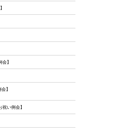
会】
例会】
例会】
暦お祝い例会】