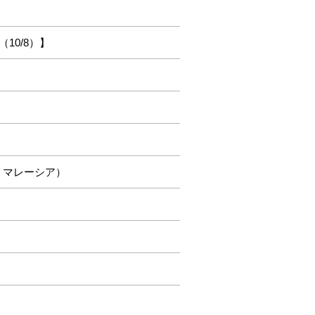
10/8）】
）
・マレーシア）